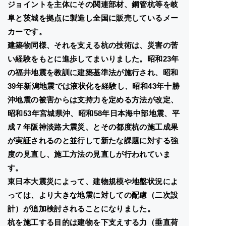
ジョイントを主体にその関連部材、鋼管杭等を岐
阜と茨城を拠点に製造し全国に販売しているメー
カーです。
建築物同様、それを支える杭の技術は、災害の苦
い経験をもとに進歩してまいりました。昭和23年
の福井地震を教訓に建築基準法が施行され、昭和
39年新潟地震では液状化を経験し、昭和43年十勝
沖地震の被害からは支持力を定める方法が改定、
昭和53年宮城県沖、昭和58年日本海中部地震、平
成７年阪神淡路大震災、とその都度杭の施工成果
が実証されるのと並行して新たな課題に対する強
度の見直し、施工方法の見直しが行われていま
す。
東日本大震災によって、建物規模や地盤状況によ
っては、より大きな地震に対しての配慮（二次設
計）が追加検討されることになりました。
杭を施工する目的は建物を下支えする力（垂直荷