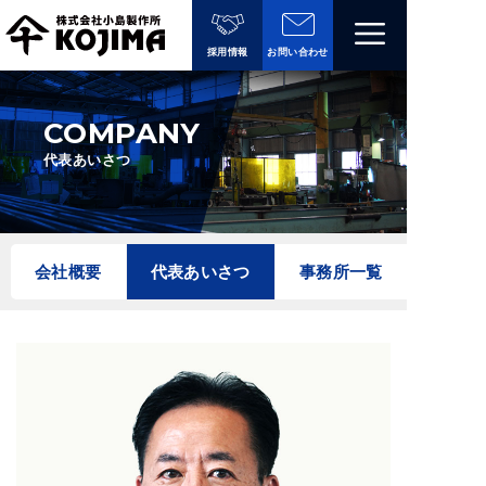
コ
Menu
ン
採用情報
お問い合わせ
テ
ン
COMPANY
ツ
へ
代表あいさつ
ス
キ
ッ
会社概要
代表あいさつ
事務所一覧
プ