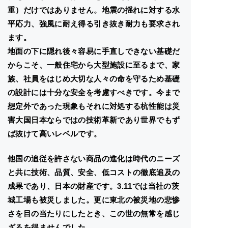
重）だけではありません。地震の揺れに対する水
平応力、強風に耐え得る引き抜き耐力も要求され
ます。
地面の下に隠れ後々容易に手直しできない基礎だ
からこそ、一般住宅から大型施設に至るまで、家
族、社員をはじめ大切な人々の命を守るため基礎
の設計には十分な安全を考慮すべきです。今まで
想定外であった現象もそれに対処する杭性能は災
害大国日本ならではの技術革新であり世界でもず
ば抜けて高いレベルです。
他国の追従を許さない商品の進化は時代のニーズ
と共に技術、品質、安全、低コストの徹底追及の
成果であり、日本の財産です。3.11では当社の茨
城工場も被災しました。更に東北の被災地の悲惨
さを目の当たりにしたとき、この世の無常を感じ
ざるを得ませんでした。