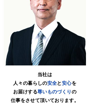
当社
は
人々の暮らし
の
安全
と
安心
を
お届けする
尊いものづくり
の
仕事をさせて頂いております。