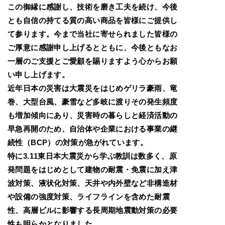
この御縁に感謝し、技術を磨き工夫を続け、今後
とも自信の持てる質の高い商品を皆様にご提供し
て参ります。今まで当社に寄せられました皆様の
ご厚意に感謝申し上げるとともに、今後ともなお
一層のご支援とご愛顧を賜りますよう心からお願
い申し上げます。
近年日本の災害は大震災をはじめゲリラ豪雨、竜
巻、大型台風、豪雪など多岐に渡りその発生頻度
も増加傾向にあり、災害時の暮らしと経済活動の
早急再開のため、自治体や企業における事業の継
続性（BCP）の対策が急がれています。
特に3.11東日本大震災から学ぶ教訓は数多く、原
発問題をはじめとして建物の耐震・免震に加え津
波対策、液状化対策、天井や内外壁など非構造材
や設備の強度対策、ライフラインを含めた耐震
性、高層ビルに影響する長周期地震動対策の必要
性も明らかとなりました。