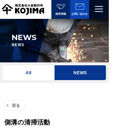
コ
Menu
ン
採用情報
お問い合わせ
テ
ン
ツ
NEWS
へ
NEWS
ス
キ
ッ
All
NEWS
プ
戻る
側溝の清掃活動