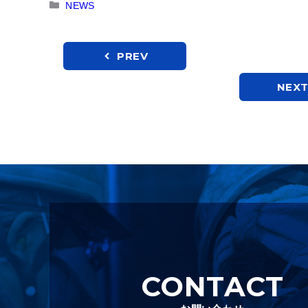
カ
NEWS
テ
ゴ
リ
PREV
ー
NEX
CONTACT