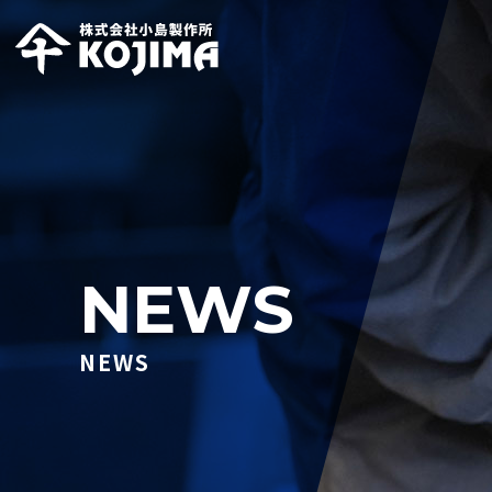
コ
ン
テ
ン
ツ
へ
ス
キ
ッ
NEWS
プ
NEWS